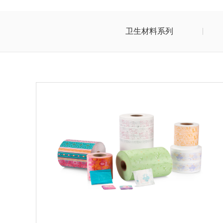
卫生材料系列