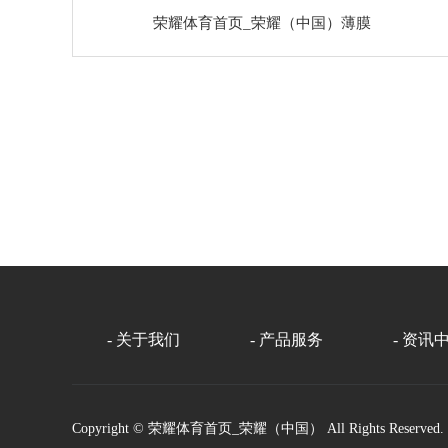
荣耀体育首页_荣耀（中国）薄膜
- 关于我们
- 产品服务
- 资讯
Copyright © 荣耀体育首页_荣耀（中国） All Rights Reserved.