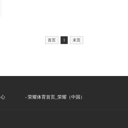
首页
1
末页
中心
- 荣耀体育首页_荣耀（中国）