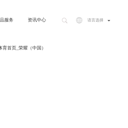
品服务
资讯中心
语言选择
体育首页_荣耀（中国）