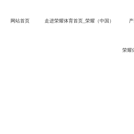
网站首页
走进荣耀体育首页_荣耀（中国）
产
荣耀