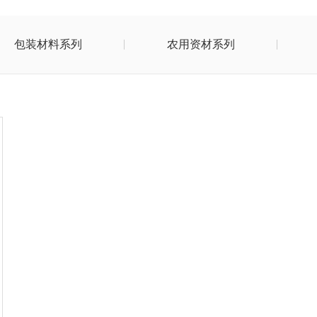
包装材料系列
农用资材系列