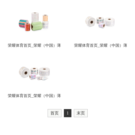
膜
膜
荣耀体育首页_荣耀（中国）薄
荣耀体育首页_荣耀（中国）薄
膜
膜
荣耀体育首页_荣耀（中国）薄
膜
首页
1
末页